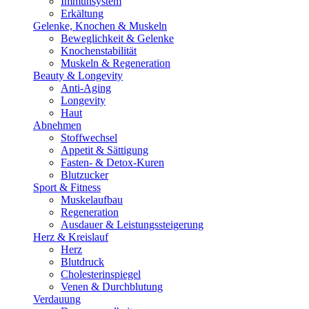
Immunsystem
Erkältung
Gelenke, Knochen & Muskeln
Beweglichkeit & Gelenke
Knochenstabilität
Muskeln & Regeneration
Beauty & Longevity
Anti-Aging
Longevity
Haut
Abnehmen
Stoffwechsel
Appetit & Sättigung
Fasten- & Detox-Kuren
Blutzucker
Sport & Fitness
Muskelaufbau
Regeneration
Ausdauer & Leistungssteigerung
Herz & Kreislauf
Herz
Blutdruck
Cholesterinspiegel
Venen & Durchblutung
Verdauung