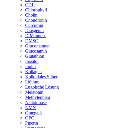
CDL
Chlorophyll
Cholin
Chondroitin
Curcumin
Diosgenin
D Mannose
DMSO
Glucomannan
Glucosamin
Glutathion
Inositol
Inulin
Kollagen
Kolloidales Silber
Lithium
Lugolsche Lösung
Melatonin
Methylenblau
Nattokinase
NMN
Omega 3
OPC
Piperin