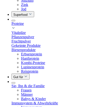
Silizium
Zink
Jod
Superfood
Proteine
Vitalpilze
Pflanzenpulver
Fruchtpulver
Gekeimte Produkte
Bienenprodukte
Erbsenprotein
Hanfprotein
Kombi-Proteine
Lupinenprotein
Reisprotein
Gut für
Sie, Ihn & die Familie
Frauen
Männer
Babys & Kinder
Immunsystem & Abwehrkräfte