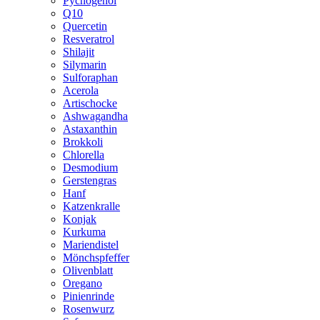
Pycnogenol
Q10
Quercetin
Resveratrol
Shilajit
Silymarin
Sulforaphan
Acerola
Artischocke
Ashwagandha
Astaxanthin
Brokkoli
Chlorella
Desmodium
Gerstengras
Hanf
Katzenkralle
Konjak
Kurkuma
Mariendistel
Mönchspfeffer
Olivenblatt
Oregano
Pinienrinde
Rosenwurz