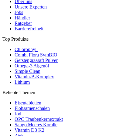
Über uns
Unsere Experten
Jobs
Händler
Ratgeber
Barrierefreiheit
Top Produkte
Chlorophyll
Combi Flora SymBIO
Gerstengrassaft Pulver
Omega-3 Algenöl
Simple Clean
Vitamin-B-Komplex
Lithium
Beliebte Themen
Eisentabletten
Flohsamenschalen
Jod
OPC Traubenkernextrakt
Sango Meeres Koralle
Vitamin D3 K2
Zink