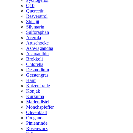
Pycnogenol
Q10
Quercetin
Resveratrol
Shilajit
Silymarin
Sulforaphan
Acerola
Artischocke
Ashwagandha
Astaxanthin
Brokkoli
Chlorella
Desmodium
Gerstengras
Hanf
Katzenkralle
Konjak
Kurkuma
Mariendistel
Mönchspfeffer
Olivenblatt
Oregano
Pinienrinde
Rosenwurz