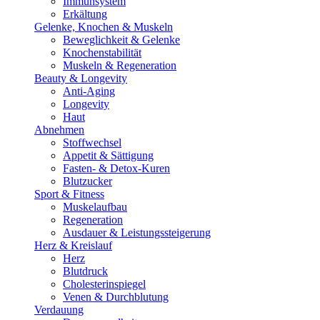
Immunsystem
Erkältung
Gelenke, Knochen & Muskeln
Beweglichkeit & Gelenke
Knochenstabilität
Muskeln & Regeneration
Beauty & Longevity
Anti-Aging
Longevity
Haut
Abnehmen
Stoffwechsel
Appetit & Sättigung
Fasten- & Detox-Kuren
Blutzucker
Sport & Fitness
Muskelaufbau
Regeneration
Ausdauer & Leistungssteigerung
Herz & Kreislauf
Herz
Blutdruck
Cholesterinspiegel
Venen & Durchblutung
Verdauung