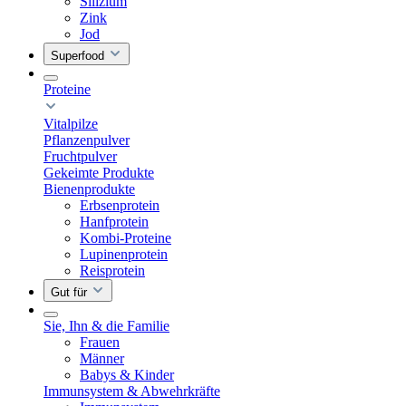
Silizium
Zink
Jod
Superfood
Proteine
Vitalpilze
Pflanzenpulver
Fruchtpulver
Gekeimte Produkte
Bienenprodukte
Erbsenprotein
Hanfprotein
Kombi-Proteine
Lupinenprotein
Reisprotein
Gut für
Sie, Ihn & die Familie
Frauen
Männer
Babys & Kinder
Immunsystem & Abwehrkräfte