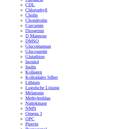
CDL
Chlorophyll
Cholin
Chondroitin
Curcumin
Diosgenin
D Mannose
DMSO
Glucomannan
Glucosamin
Glutathion
Inositol
Inulin
Kollagen
Kolloidales Silber
Lithium
Lugolsche Lösung
Melatonin
Methylenblau
Nattokinase
NMN
Omega 3
OPC
Piperin